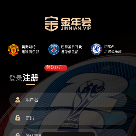
送
18
元
注册
登录