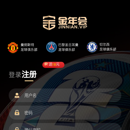
送
18
元
注册
登录