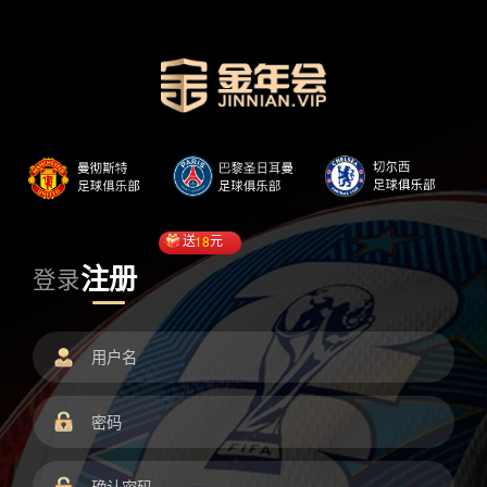
送
18
元
注册
登录