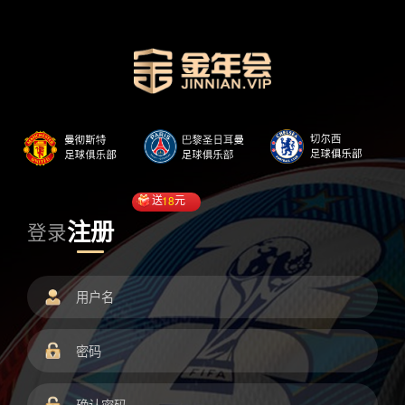
送
18
元
注册
登录