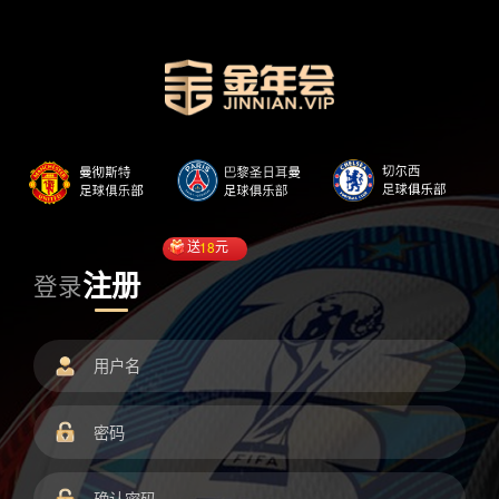
送
18
元
注册
登录